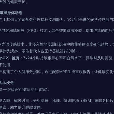
天候的健康守护。
，掌握身体动态
在于其强大的多参数生理指标监测能力。它采用先进的光学传感器与
光电容积脉搏波（PPG）技术，结合智能算法模型，提供连续的血压
多光谱传感技术，非侵入性地监测组织液中的葡萄糖浓度变化趋势，
供趋势观察，不能替代专业医疗器械进行诊断）。
pO2）监测
：7x24小时持续跟踪心率和血氧水平，异常时及时提
下使用。
户构建了个人健康数据库，通过配套APP生成直观报告，让健康变化
与活动分析
是一位贴身的“健康生活管家”。
别入睡、醒来时间，分析深睡、浅睡、快速眼动（REM）睡眠各阶
建议，助力提升睡眠健康。