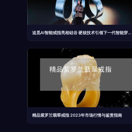
追觅AI智能戒指亮相硅谷 硬核技术引领下一代智能穿戴，一戒“戴”领生活新方式
精品紫罗兰翡翠戒指 2023年市场行情与鉴赏指南