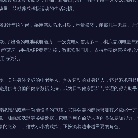
高精度加速度传感器，准确记录每日步数、消耗卡路里以及活动时长
动量，鼓励养成积极运动的生活习惯。
指设计简约时尚，采用亲肤防水材质，重量极轻，佩戴几乎无感，适
实现了出色的电池续航能力，一次充电可使用多日，彻底告别电量焦
功耗蓝牙与手机APP稳定连接，数据实时同步。支持重要健康指标异
实用与便利。
族、关注身体指标的中老年人、热爱运动的健身达人，还是追求科技
能提供有价值的健康数据支持，成为日常健康预防与管理的得力助手
传统饰品或单一功能设备的范畴，它将尖端的健康监测技术浓缩于方
氧、睡眠和活动等关键数据，它赋予用户前所未有的身体感知能力，
康的道路上，这枚小小的戒指，正扮演着越来越重要的角色。