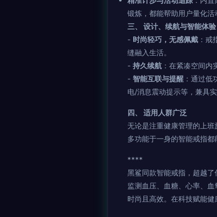
精准计步与活动追踪
：内置
锻炼，都能帮助用户量化活
三、 设计、续航与智能体验
-
时尚轻巧，无感佩戴
：戒
缝融入生活。
-
持久续航
：在紧凑空间内
-
智能互联与提醒
：通过低
电/消息震动提示等，兼具
四、 适用人群广泛
无论是注重健康管理的上班
多功能于一身的智能戒指都
****
黑鲨同款智能戒指，超越了
监测血压、血糖、心率、血
时尚且高效。在科技赋能健