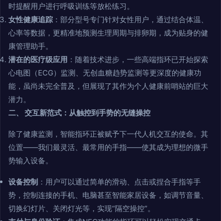
时提醒用户进行呼吸训练等放松练习。
女性健康追踪
：部分型号专门针对女性用户，通过结合体温、
心率等数据，更精准地预测生理周期与排卵期，成为贴身的健
康管理助手。
潜在的医疗级应用
：随着技术进步，一些高端指环已开始探索
心电图（ECG）监测、无创血糖趋势监测等更深度的健康功
能，虽尚未完全普及，但展现了其作为个人健康前哨站的巨大
潜力。
二、 交互新范式：从触控到手势的无缝操控
除了健康监测，智能指环正被赋予下一代人机交互的使命。其
位置——我们最灵活、最常用的手指——使其成为理想的微手
势输入设备。
设备控制
：用户可以通过简单的滑动、点击或捏合手指等手
势，控制连接的手机、电脑甚至智能家居设备，如调节音量、
切换幻灯片、关闭灯光等，实现“隔空操控”。