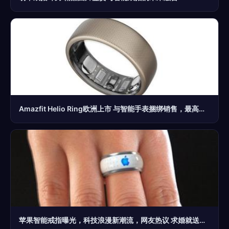
Amazfit Helio Ring欧洲上市 与智能手表捆绑销售，最高可节省149欧元
苹果智能戒指曝光，科技浪漫新潮流，网友热议 求婚就送它了！