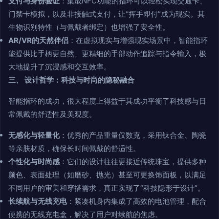
支付与身份验证
：集成NFC功能的指环可以轻松实现交通卡、
门禁卡模拟，以及非接触式支付，让“挥手即付”成为现实。其
生物识别特性（与佩戴者绑定）也增强了安全性。
AR/VR的天然伴侣
：在虚拟现实与增强现实场景中，智能指环
能提供比手柄更自然、更精细的手部动作追踪与指令输入，极
大地提升了沉浸感和交互效率。
三、 设计哲学：科技与时尚的隐秘融合
智能指环的成功，很大程度上得益于其成功平衡了科技感与日
常佩戴的舒适性及美观度。
无感化与轻量化
：优秀的产品重量仅数克，采用钛合金、陶瓷
等亲肤材质，确保长时间佩戴的舒适性。
个性化与时尚感
：它们的设计往往更接近传统珠宝，提供多种
颜色、表面处理（如磨砂、抛光）甚至可更换饰面板，以满足
不同用户的审美和穿搭需求，真正实现了“科技隐形于设计”。
长续航与无线充电
：紧凑机身内集成了高效的电池管理，配合
便携的无线充电盒，解决了用户对续航的焦虑。